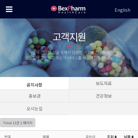
English
고객지원
국민의 건강한 삶을 위해서 다양한 기회를 제공하려
끊임없이 고민하고 최상의 서비스를 제공하고자 합니다.
보도자료
공지사항
홍보관
건강정보
오시는길
Total 11건
1 페이지
번호
제목
글쓴이
조회
날짜