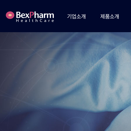
기업소개
제품소개
인사말
의약품
회사개요
건강식품
회사연혁
의료기기
채용정보
헬스케어