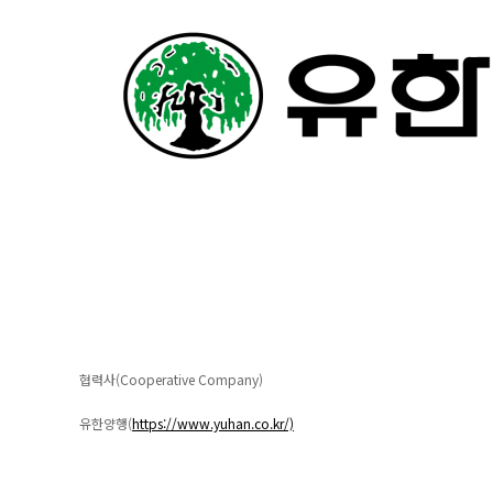
협력사(Cooperative Company)
유한양행(
https://www.yuhan.co.kr/)