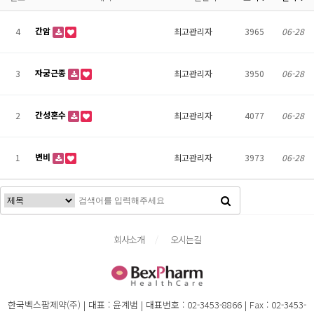
간암
4
최고관리자
3965
06-28
자궁근종
3
최고관리자
3950
06-28
간성혼수
2
최고관리자
4077
06-28
변비
1
최고관리자
3973
06-28
회사소개
오시는길
한국벡스팜제약(주) | 대표 : 윤계범 | 대표번호 : 02-3453-8866 | Fax : 02-3453-