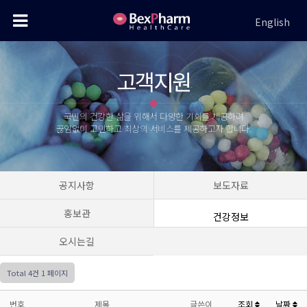
English
고객지원
국민의 건강한 삶을 위해서 다양한 기회를 제공하려
끊임없이 고민하고 최상의 서비스를 제공하고자 합니다.
공지사항
보도자료
홍보관
건강정보
오시는길
Total 4건
1 페이지
번호
제목
글쓴이
조회
날짜